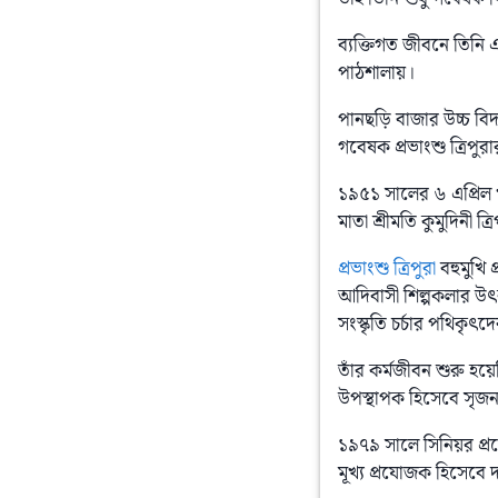
ব্যক্তিগত জীবনে তিনি 
পাঠশালায়।
পানছড়ি বাজার উচ্চ বি
গবেষক প্রভাংশু ত্রিপু
১৯৫১ সালের ৬ এপ্রিল খ
মাতা শ্রীমতি কুমুদিনী ত্র
প্রভাংশু ত্রিপুরা
 বহুমুখি
আদিবাসী শিল্পকলার উৎকর
সংস্কৃতি চর্চার পথিকৃৎদ
তাঁর কর্মজীবন শুরু হয়
উপস্থাপক হিসেবে সৃজন
১৯৭৯ সালে সিনিয়র প্রয
মূখ্য প্রযোজক হিসেবে 