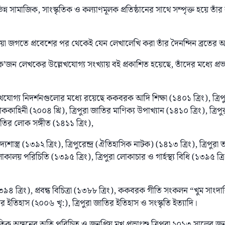
ন সামাজিক, সাংস্কৃতিক ও কল্যাণমূলক প্রতিষ্ঠানের সাথে সম্পৃক্ত হয়ে তাঁর 
া জগতে প্রবেশের পর থেকেই যেন লেখালেখি করা তাঁর দৈনন্দিন ব্রতের অ
জন লেখকের উল্লেখযোগ্য সংখ্যায় বই প্রকাশিত হয়েছে, তাঁদের মধ্যে প্রভাং
লেখযোগ্য নিদর্শনগুলোর মধ্যে রয়েছে ককবরক আদি শিক্ষা (১৪০১ ত্রিং), ত্রিপুর
লোককাহিনী (২০০৪ খ্রি), ত্রিপুরা জাতির মাণিক্য উপাখ্যান (১৪১০ ত্রিং), ত্রিপ
জাতির লোক সঙ্গীত (১৪১১ ত্রিং),
্যশাস্ত্র (১৩৯২ ত্রিং), ত্রিপুরেন্দ্র (ঐতিহাসিক নাটক) (১৪১৩ ত্রিং), ত্রিপুরা তন
 লোকালয় পরিচিতি (১৩৯৫ ত্রিং), ত্রিপুরা লোকাচার ও গার্হস্থ্য বিধি (১৩৯৫ ত্রিং)
৩৯৪ ত্রিং), প্রবন্ধ বিচিত্রা (১৩৮৮ ত্রিং), ককবরক গীতি সংকলন “খুম সাংদার
র ইতিহাস (২০০৬ খৃ:), ত্রিপুরা জাতির ইতিহাস ও সংস্কৃতি ইত্যাদি।
স্কৃতিক অঙ্গনের অতি পরিচিত ও জনপ্রিয় মুখ প্রভাংশু ত্রিপুরা ২০১৩ সালের জন