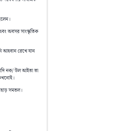
 হলেন।
এবং অবসর সাংস্কৃতিক 
ি আহবান রেখে যান 
বদি নক/ উল আইতা তা 
া কখনোই।
পাহাড় সমতল।