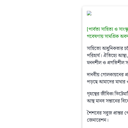
[পার্বত্য সাহিত্য ও সাং
গবেষণায় সামগ্রিক অবদা
সাহিত্যে আধুনিকতার চর্
পরিহার্য। ঐতিহ্যে আস্
মননশীল ও প্রগতিশীল সা
দানবীয় গোলকায়নের প্র
পড়ছে আমাদের মাথার
গৃহস্থের জীবিকা ভিটেম
আস্থ মানব সন্তানের ব
শৈশবের সবুজ প্রান্ত
জেনারেশন।