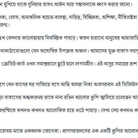
 যেন মুখিয়ে থাকে দুনিয়ার তাবৎ অর্জন আর সম্ভাবনাকে ধ্বংস করার জন্যে।
কতা, লোভ, অমাঙ্গলিক আচার-ব্যবস্থা, দারিদ্র, বিচ্ছিন্নতা, অশিক্ষা, নীতিভ্রষ্ট
জন্ম।
 দুঃখ বেদনার কালোছায়ায় নিমজ্জিত পাহাড়। স্বজন হারানো মানুষের আহাজার
নাকাঠামোগুলো যেন অঘোষিত উপদ্রুত অঞ্চল। আমাদের মুক্ত বাতাস ভরপু
রেডিট কার্ড এখন সমান্তরালে ছুটে চলে লাগামহীন। এই অসুর সময়ের রাশ 
যুগে যেন তাসের ঘর সাজিয়ে বসে আছি আমরা নিত্য অগ্রসরমান এই ডিজিট
ঝড়ো বাতাসের অন্ধকারময় রাতে নানা রঙিন আলোর কুপি জ্বালিয়ে চলেছেন আ
োকরশ্মিতে কখনও কখনও আলোকিত হয়ে ওঠে পাহাড়। দেখা দেয় কখনও
রোবর-মাঝে একঝলক জ্যোৎস্না। প্রাগসরজনদের এক একটি কুপির আলোকরশ্ম