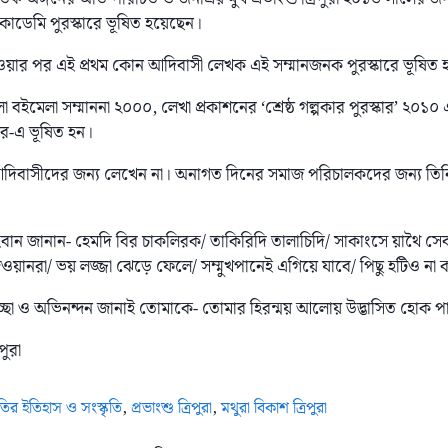
কাডেমি পুরস্কারে ভূষিত হয়েছেন।
হওয়ার পর এই প্রথম কোন আদিবাসী লেখক এই সম্মানজনক পুরস্কারে ভূষিত
মেলা সম্মাননা ২০০০, লেখা প্রকাশনের ‘শ্রেষ্ঠ গল্পকার পুরস্কার’ ২০১০ 
কার-এ ভূষিত হন।
া আদিবাসীদের জন্য লেখেন না। অনাগত দিনের সমাজ পরিচালকদের জন্য তিন
হবান জানান- হেমদি বির চাকলিরক/ তাকিরিদি তালাচিদি/ সাকাংসে য়াথৈ সে
য়ানরা/ ভয় লজ্জা ঝেড়ে ফেলে/ সম্মুখপানেই এগিয়ে যাবে/ পিছু হটিও ন
চ্ছা ও অভিনন্দন জানাই তোমাকে- তোমার হিরন্ময় আলোয় উদ্ভাসিত হোক 
পুরা
াতির ইতিহাস ও সংস্কৃতি
,
প্রভাংশু ত্রিপুরা
,
মথুরা বিকাশ ত্রিপুরা