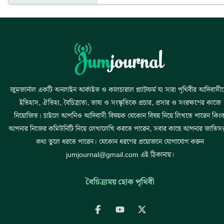
জুমজার্নাল একটি অনলাইন আর্কাইভ ও কালচারাল প্ল্যাটফর্ম যা সারা পৃথিবীর আদিবাসী
ইতিহাস, ঐতিহ্য, বৈচিত্র্যতা, ভাষা ও সংস্কৃতিকে প্রচার, প্রসার ও সংরক্ষণের কাজে
নিয়োজিত। চাইলে আপনিও আদিবাসী বিষয়ক যেকোন বিষয় নিয়ে লিখতে পারেন কিংব
আপনার নিজের কমিউনিটি নিয়ে লেখালেখি করতে পারেন, সবার কাছে আপনার জাতিসত্ত্
কথা তুলে ধরতে পারেন। যেকোন ধরণের প্রয়োজনে যোগাযোগ করুন
jumjournal@gmail.com এই ঠিকানায়।
বৈচিত্র্যময় হোক পৃথিবী