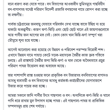
বলে ধারণা করা যেতে পারে। বন বিভাগের আওতাধীন ভূমিসমূহে গাছবিহীন 
বন-বাগানসহ যথেষ্ট পরিমাণ বিদেশী প্রজাতি বনায়নের নামে রােপণ করা হচ্ছে 
তা লক্ষণীয়। 
পার্বত্য চট্টগ্রামের জলবায়ু যেভাবে পরিবর্তন দেখা যাচ্ছে তাতে উদ্বিগ্ন না হয়ে 
থাকাটা অকল্পনীয়। কারণ ঝর্ণা-ঝিড়ি এবং ছােট ছােট খালে এই জায়গাগুলােতে 
আর পানীয় জল আগের মত নেই। কোন কোন খাল ঝিরি-ঝর্ণা সম্পূর্ণ খরা 
মৌসুমে শূন্য হয়ে যাচ্ছে। 
আগেই আলােচনা করা হয়েছে যে উন্নয়ন ও পরিবেশ পরস্পর বিরােধী শব্দ। 
এখানে উন্নয়ন নামে পাহাড় কেটে সড়ক-মহাসড়ক তৈরীর কাজ দ্রুত গতিতে 
চলছে। এই রাস্তাঘাট তৈরীর জন্য ঝিরি-ঝর্ণা ও খাল থেকে অবৈধভাবে প্রচুর 
পরিমাণ পাথর উত্তোলন করা অব্যাহত আছে। 
তার পাশাপাশি রাস্তা হওয়ার ফলে প্রাকৃতিক বন উজারসহ বনবিভাগের বাগানও 
অসাধু ব্যবসায়ী ও বন বিভাগের অসাধু কর্মকর্তা-কর্মচারীদের যােগসাজশে 
উজার করে পাচার করা হচ্ছে। 
আমরা সকলে জানি পানীর উৎস গাছপালা ও বন। অন্যদিকে ঝর্ণা-ঝিরি ও খালে 
পানি ধরে রাখার মূল উপাদান হচ্ছে পাথর। এই গাছপালা-পাথর বা প্রাকিতিক 
সম্পদসমূহ প্রায় শেষ পর্যায়ে।