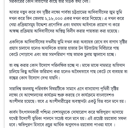
সরকারের কোন বিভাগের কাছে তার সঠিক তথ্য নেই।
আবার নতুন করে বন সৃষ্টির লক্ষ্যে পার্বত্য চট্টগ্রামের আদিবাসীদের জুম ভূমি 
দখল করে তিন জেলায় ২,১৮,০০০ একর দখল করে নিয়েছে। এ দখল করে 
নেয়া প্রক্রিয়াসমূহ উদ্দেশ্য প্রণােদিত এবং যথাযথ আইনকে প্রয়ােগ না করে 
অস্বচ্ছ প্রক্রিয়ায় আদিবাসীদের অস্তিত্ব বিলীন করার পায়তারা করা হয়েছে। 
একদিকে আদিবাসীদের দখলীয় ভূমি দখল করা অব্যাহত রেখে বন বাগান সৃষ্টির 
প্রয়াস চালানাে হলেও অন্যদিকে হাজার হাজার টন ইটভাটায় নির্বিচারে গাছ 
কেটে পােড়ানাে এবং তার সমপরিমাণ গাছ তামাক চুলায় জ্বালানাে হচ্ছে। 
তা বন্ধ করার কোন উদ্যোগ পরিলক্ষিত হচ্ছে না। মাঝে মাঝে নামমাত্র অভিযান 
চালিয়ে কিছু আর্থিক জরিমানা করা হলেও অবৈধভাবে গাছ কেটে যে ব্যবহার তা 
বন্ধের কোন উদ্যোগ দেখা যায়নি।
সারাবিশ্ব জলবায়ু পরিবর্তন বিষয়টিকে সামনে এনে বাসযােগ্য পৃথিবী সৃষ্টির 
লক্ষ্যে যে আন্দোলনের কার্যক্রম শুরু করছে সে কার্যক্রমে বাংলাদেশও 
অংশীদার হয়েছে। তবে এ অংশীদারীত্বের অবস্থানটা একটু ভিন্ন বলে মনে হয়। 
কার্বন উৎপাদনকারী পশ্চিমা দেশসমূহকে দোষারােপ করে ক্ষতিপূরণ আদায়ে 
যথেষ্ট উদ্যোগী ভূমিকা পালনে সচেষ্ঠ বলে মনে হয়। এই প্রচেষ্টা হয়তােবা সফল 
হবে। ক্ষতিপূরণ হিসাবে প্রচুর আর্থিক অনুদানও হয়তােবা পাওয়া যাবে । 