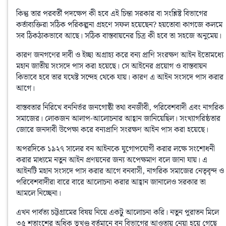
কিন্তু তার পরবর্তী পদক্ষেপ কী হবে এই চিন্তা সরকার বা সংশ্লিষ্ট বিভাগের 
কর্তাব্যক্তিরা সঠিক পরিকল্পনা গ্রহণে সফল হয়েছেন? হয়তােবা কাগজে কলমে 
সব ঠিকঠাকভাবে আছে। সঠিক বাস্তবায়নের চিত্র কী হবে তা সহজে অনুমেয়। 
কারণ জনগণের দাবী ও ইচ্ছা অগ্রাহ্য করে বন্য প্রাণি সংরক্ষণ আইন ইতােমধ্যে 
মহান জাতীয় সংসদে পাস করা হয়েছে। সে আইনের প্রয়ােগ ও বাস্তবায়ন 
কিভাবে হবে তার যথেষ্ট সন্দেহ থেকে যায়। কারণ এ আইন সংসদে পাস করার 
আগে। 
বাস্তবতার নিরিখে বননির্ভর জনগােষ্ঠী তথা বনজীবী, পরিবেশবাদী এবং নাগরিক 
সমাজের। লােকজন আলাপ-আলােচনার আহ্বান জানিয়েছিল। সংখ্যাগরিষ্ঠতার 
জোরে জনদাবী উপেক্ষা করে বন্যপ্রাণি সংরক্ষণ আইন পাস করা হয়েছে। 
অপরদিকে ১৯২৭ সালের বন আইনকে যুগােপযােগী করার লক্ষে সংশােধনী 
করার মাধ্যমে নতুন আইন প্রণয়নের জন্য অপেক্ষমাণ বলে জানা যায়। এ 
আইনটি মহান সংসদে পাস করার আগে বনবাসী, নাগরিক সমাজের নেতৃবৃন্দ ও 
পরিবেশবাদীরা বারে বারে আলােচনা করার আহ্বান জানালেও সরকার তা 
আমলে নিচ্ছেনা।
এখন পার্বত্য চট্টগ্রামের বিষয় নিয়ে একটু আলােচনা করি। নতুন পুরাতন মিলে 
৩৫ শতাংশের অধিক ভূখণ্ড বর্তমানে বন বিভাগের আওতায় নেয়া হয়ে গেছে 