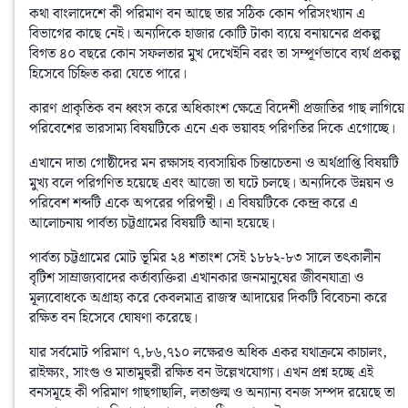
কথা বাংলাদেশে কী পরিমাণ বন আছে তার সঠিক কোন পরিসংখ্যান এ 
বিভাগের কাছে নেই। অন্যদিকে হাজার কোটি টাকা ব্যয়ে বনায়নের প্রকল্প 
বিগত ৪০ বছরে কোন সফলতার মুখ দেখেইনি বরং তা সম্পূর্ণভাবে ব্যর্থ প্রকল্প 
হিসেবে চিহ্নিত করা যেতে পারে। 
কারণ প্রাকৃতিক বন ধ্বংস করে অধিকাংশ ক্ষেত্রে বিদেশী প্রজাতির গাছ লাগিয়ে 
পরিবেশের ভারসাম্য বিষয়টিকে এনে এক ভয়াবহ পরিণতির দিকে এগােচ্ছে। 
এখানে দাতা গােষ্ঠীদের মন রক্ষাসহ ব্যবসায়িক চিন্তাচেতনা ও অর্থপ্রাপ্তি বিষয়টি 
মুখ্য বলে পরিগণিত হয়েছে এবং আজো তা ঘটে চলছে। অন্যদিকে উন্নয়ন ও 
পরিবেশ শব্দটি একে অপরের পরিপন্থী। এ বিষয়টিকে কেন্দ্র করে এ 
আলােচনায় পার্বত্য চট্টগ্রামের বিষয়টি আনা হয়েছে।
পার্বত্য চট্টগ্রামের মােট ভূমির ২৪ শতাংশ সেই ১৮৮২-৮৩ সালে তৎকালীন 
বৃটিশ সাম্রাজ্যবাদের কর্তাব্যক্তিরা এখানকার জনমানুষের জীবনযাত্রা ও 
মূল্যবােধকে অগ্রাহ্য করে কেবলমাত্র রাজস্ব আদায়ের দিকটি বিবেচনা করে 
রক্ষিত বন হিসেবে ঘােষণা করেছে। 
যার সর্বমােট পরিমাণ ৭,৮৬,৭১০ লক্ষেরও অধিক একর যথাক্রমে কাচালং, 
রাইক্ষ্যং, সাংগু ও মাতামুহুরী রক্ষিত বন উল্লেখযােগ্য। এখন প্রশ্ন হচ্ছে এই 
বনসমূহে কী পরিমাণ গাছগাছালি, লতাগুল্ম ও অন্যান্য বনজ সম্পদ রয়েছে তা 