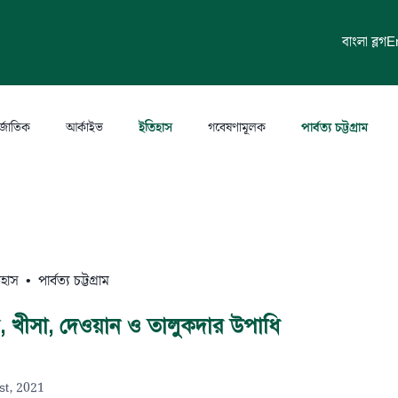
বাংলা ব্লগ
E
র্জাতিক
আর্কাইভ
ইতিহাস
গবেষণামূলক
পার্বত্য চট্টগ্রাম
িহাস
•
পার্বত্য চট্টগ্রাম
য়, খীসা, দেওয়ান ও তালুকদার উপাধি
st, 2021