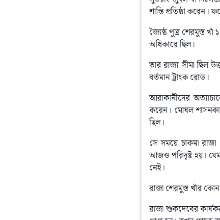
শান্তি প্রতিষ্ঠা করেন। ফ
জ্যৈষ্ঠ পুত্র শেরমুস্ত খ
অধিকারে ছিল।
তার রাজ্য সীমা ছিল উত্তর
বর্তমান ট্রাংক রোড।
আরাকানীদের অত্যাচারে 
করেন। মোঘল শাসনকালে চা
ছিল।
সে সময়ে চাকমা রাজা শে
আজও পরিদৃষ্ট হয়। যেম
নেই।
রাজা শেরমুস্ত খাঁর কোন 
রাজা শুকদেবের কার্যকল