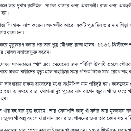
বলে তার দুর্নাম রটেছিল। পাগলা রাজার কন্যা অমংগলী। রাজ কন্যা অমঙ্গ
 হয়।
রাজ সিংহাসন লাভ করেন। অমঙ্গলীর আরো একটি পুত্র ছিল তার নাম পিড়া ভাঙ্
াম্যা রাজা হন।
ব করে মুত্যুবরণ করার পর তার পুত্র মৌগল্যা রাজা হলেন। ১৬৬৬ খ্রিস্টাব্দে শায়
্লীর মোঘল সম্রাজ্যভুক্ত করেন।
 মোঘল শাসনকালে “খাঁ” এবং মেয়েদের জন্য “বিবি” উপাধি গ্রহণে গৌ
রে চাকমা নারীদের মৃত্যু হলে দাহক্রিয়া সময় পশ্চিম দিকে মাথা রেখে দাহ 
ান ভাবধারায় চাকমা রাজাদের মধ্যে সংমিশ্রিত নাম পরিদৃষ্ট হয়। কালক্রমে
ত হয়। এ সময়ে রাজা মৌগল্যা দুই পুত্রের নাম রাখেন জুবল খাঁ ও ফতে খা
া হন।
খাঁর বহু বার যুদ্ধ হয়েছে। তার সেনাপতি কালু খাঁ সর্দার আর মুসলমান ন
ে। জুবল খাঁ অল্প বয়সে মারা যান এবং রাজ্য শাসনের জন্য তার কোন সন্তান ছ
তান অবস্থায় মারা গেলে তার ভাই ফতে খাঁ রাজা হন। ১৭১৫ খ্রিস্টাব্দে ফতে খা