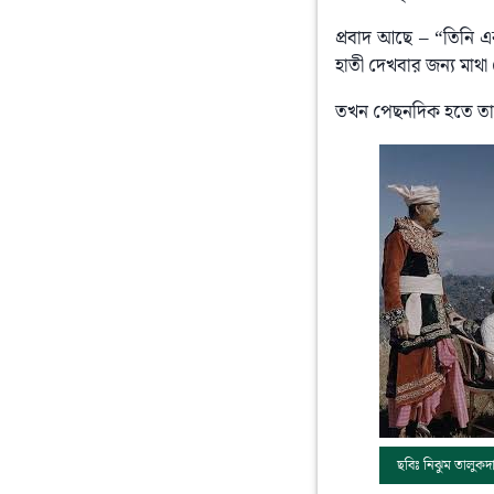
প্ৰবাদ আছে – “তিনি এক
হাতী দেখবার জন্য মাথ
তখন পেছনদিক হতে তার শ
ছবিঃ নিঝুম তালুকদা