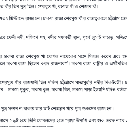
তে খাঁর তিন পুত্র ছিল। শেরমুস্ত খাঁ, রহমত খাঁ ও শেজান খাঁ।
াঁ ১৭৩৭ খ্রিস্টাব্দে রাজা হন। চাকমা রাজা শেরমুস্ত খাঁ’র রাজত্বকালে চট্টগ্রাম জ
ে ফেনী নদী, দক্ষিণে শঙ্খ নদীর মধ্যবর্তী স্থান, পূর্বে লুসাই পাহাড়, পশ্চিম
চাকমা রাজা শেরমুস্ত খাঁ মোগল নায়েকের সঙ্গে মিত্রতা করেন এবং শুল্ক প্
কমা রাজা ছিলেন করদ রাজন্যবর্গ। চাকমা রাজা রাষ্ট্রীয় ও অর্থনৈতিক ব্য
রমুস্ত খাঁর রাজধানী ছিল দক্ষিণ চট্টগ্রামে মাতামুহুরি নদীর নিকটবর্তী। চাক
ন – চাকমা পুকুর, চাকমা কুল, চাকমা বিল, চাকমা পাড়া ইত্যাদি যদিও বর্তম
পুত্র সন্তান না থাকায় তার ভাই শেজ্জান খাঁ’র পুত্র শুকদেব রাজা হন।
াপে সন্তুষ্ট হয়ে তিনি মোঘলদের হতে “রায়’ উপাধি এবং শুক তরফ নামে 