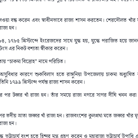
য়া বন্ধ করেন এবং স্বাধীনভাবে রাজ্য শাসন করতেন। শেরদৌলত খাঁর মৃত্য
ে রাজা হন।
 ১৭৮৫ খ্রিস্টাব্দে ইংরেজদের সাথে যুদ্ধ হয়, যুদ্ধে পরাজিত হয়ে জানবক্
টিংস এর নিকট বশ্যতা স্বীকার করেন।
ায় “চাকমা বিদ্রোহ” নামে পরিচিত।
া অসুবিধার কারণে শুকবিলাস হতে রাঙ্গুনিয়া উপজেলায় চাকমা অধ্যুষি
িনি ১৭৯৯ খ্রিস্টাব্দ পর্যন্ত রাজ্য শাসন করেন।
্যুর পর টব্বর খাঁ রাজা হন। তাঁর সময়ে রাজা নগরে সাগর দীঘি খনন করা হয়
র পর তদীয় ভ্রাতা জব্বর খাঁ রাজা হন। রাজবংশের কুলপ্ৰথা মতে জব্বর খাঁর মৃত
ে রাজা হন।
িদ্ধ ভট্টাচাৰ্য বংশ হতে হিন্দুর মন্ত্র গ্রহণ করেন ও মহারাজা ভট্টাচাৰ্য উপাধি এ