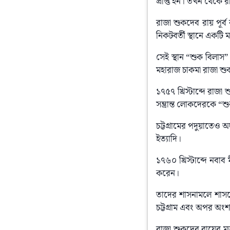
প্রাপ্ত হন। তখন থেকে 
রাজা শুকদেব রায় পূর্
নিকটবর্তী স্থানে একটি 
সেই স্থান “শুক বিলাস” 
মহারাজ চাকমা রাজা শুকদে
১৭৫৭ খ্রিস্টাব্দে রাজা
সম্ভ্রান্ত লোকদেরকে “
চট্টগ্রামের পদুয়াতেও 
ইত্যাদি।
১৭৬০ খ্রিস্টাব্দে নবা
করেন।
তাদের শাসনামলে শাসনে
চট্টগ্রাম এবং অপর অংশট
রাজা শুকদেব রায়ের মৃত