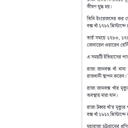
ভীষণ যুদ্ধ হয়।
তিনি ইংরেজদের কর দেও
বক্স খাঁ ১৭৮২ খ্রিস্টাব্দ
তারঁ সময়ে ১৭৮৩, ১৭৮৪,
জেনারেল ওয়ারেন হেস্
এ সময়টি ইতিহাসের পাত
রাজা জানবক্স খাঁ নান
রাজধানী স্থাপন করেন। ত
রাজা জানবক্স খাঁর মৃত
অবস্থায় মারা যান।
রাজা টব্বর খাঁ’র মৃত্যু
বক্স খাঁ ১৮১২ খ্রিস্টাব্দ
মহারাজা চট্টগ্রামের প্ৰস