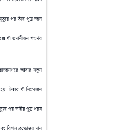
ুর পর তাঁর পুত্র জান 
স খাঁ তদানীন্তন গভর্নর 
ত রাজানগরে আবার নতুন 
। টব্বর খাঁ নিঃসন্তান 
্যুর পর তদীয় পুত্ৰ ধরম 
বং বিপুল ব্ৰহ্মোত্তর দান 