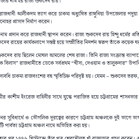
রাজার নাম হয় রাজা শুকদেব রায়।
ব রাজধানী আলীকদম ত্যাগ করে চাকমা অধ্যুষিত রাঙ্গুনিয়া উপজেলার পদুয়
মনোহর প্রাসাদ নির্মাণ করেন।
নাম প্রদান করে রাজধানী স্থাপন করেন। রাজা শুকদেব রায় হিন্দু ধর্মের প্রতি
ব রায়ের কার্যকলাপে সন্তষ্ট হয়ে সম্প্রীতির নিদর্শন স্বরূপ তাঁকে কয়েক ঘর
 শুকদেব রায় ছিলেন মোঘল আমলের শেষ রাজা। তিনি রাজ্য সংক্রান্ত ব্যাপারে 
শুক বিলাস” রাজধানীতে ডেকে সর্বপ্রথম “খীসা, দেওয়ান ও তালুকদার” উপাধ
অদ্যবধি চাকমা রাজবংশের বহু স্মৃতিচিহ্ন পরিদৃষ্ট হয়। যেমন – শুকদেব তরফ
ব মীর কাশীম ইংরেজ বাহিনীর সাথে যুদ্ধে পরাজিত হয়ে চট্টগ্রামের শাসনভা
র সুবিধার্থে ও ভৌগলিক দূরত্বের কারণে চট্টগ্রাম অঞ্চলকে দুই ভাগে 
ি পার্বত্য চট্টগ্রাম অঞ্চল নামে অভিহিত করা হয়।
্যুর পর ১৭৭৬ খ্রিস্টাব্দে তাঁর পুত্র শেরদৌলত খাঁ রাজ্যভার গ্রহণ করেন