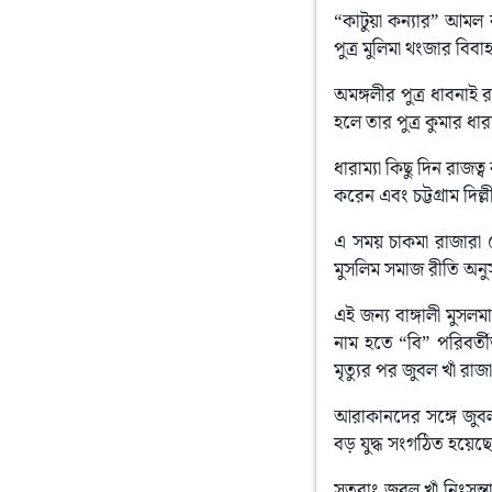
“কাটুয়া কন্যার” আমল 
পুত্র মুলিমা থংজার বিবাহ
অমঙ্গলীর পুত্র ধাবনাই 
হলে তার পুত্র কুমার ধার
ধারাম্যা কিছু দিন রাজত্
করেন এবং চট্টগ্রাম দিল
এ সময় চাকমা রাজারা
মুসলিম সমাজ রীতি অনুসা
এই জন্য বাঙ্গালী মুসলম
নাম হতে “বি” পরিবর্তী
মৃত্যুর পর জুবল খাঁ রাজ
আরাকানদের সঙ্গে জুবল 
বড় যুদ্ধ সংগঠিত হয়েছ
সুতরাং জুবল খাঁ নিঃসন্