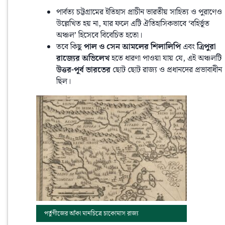
পার্বত্য চট্টগ্রামের ইতিহাস প্রাচীন ভারতীয় সাহিত্য ও পুরাণেও
উল্লেখিত হয় না, যার ফলে এটি ঐতিহাসিকভাবে ‘বহির্ভূত
অঞ্চল’ হিসেবে বিবেচিত হতো।
তবে কিছু
পাল ও সেন আমলের শিলালিপি
এবং
ত্রিপুরা
রাজ্যের অভিলেখ
হতে ধারণা পাওয়া যায় যে, এই অঞ্চলটি
উত্তর-পূর্ব ভারতের
ছোট ছোট রাজ্য ও প্রধানদের প্রভাবাধীন
ছিল।
পর্তুগীজের আঁকা মানচিত্রে চাকোমাস রাজ্য