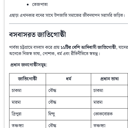
তেজপাতা
এছাড়া এখানকার বনের সাথে উপজাতি সমাজের জীবনযাপন সরাসরি জড়িত।
বসবাসরত জাতিগোষ্ঠী
পার্বত্য চট্টগ্রামে বসবাস করে প্রায় 
১১টির বেশি আদিবাসী জাতিগোষ্ঠী
, যাদের 
অনেকে নিজস্ব ভাষা, পোশাক, ধর্ম এবং রীতিনীতিতে স্বতন্ত্র।
‍‍ প্রধান জনগোষ্ঠীসমূহ:
জাতিগোষ্ঠী
ধর্ম
প্রধান ভাষা
চাকমা
বৌদ্ধ
চাকমা
মারমা
বৌদ্ধ
মারমা
ত্রিপুরা
হিন্দু
কোকবোরক
তঞ্চঙ্গ্যা
বৌদ্ধ
তঞ্চঙ্গ্যা