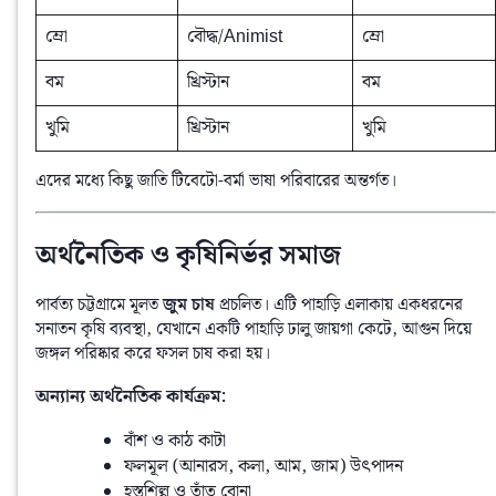
ম্রো
বৌদ্ধ/Animist
ম্রো
বম
খ্রিস্টান
বম
খুমি
খ্রিস্টান
খুমি
এদের মধ্যে কিছু জাতি টিবেটো-বর্মা ভাষা পরিবারের অন্তর্গত।
অর্থনৈতিক ও কৃষিনির্ভর সমাজ
পার্বত্য চট্টগ্রামে মূলত 
জুম চাষ
 প্রচলিত। এটি পাহাড়ি এলাকায় একধরনের 
সনাতন কৃষি ব্যবস্থা, যেখানে একটি পাহাড়ি ঢালু জায়গা কেটে, আগুন দিয়ে 
জঙ্গল পরিষ্কার করে ফসল চাষ করা হয়।
অন্যান্য অর্থনৈতিক কার্যক্রম:
বাঁশ ও কাঠ কাটা
ফলমূল (আনারস, কলা, আম, জাম) উৎপাদন
হস্তশিল্প ও তাঁত বোনা