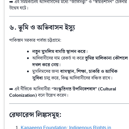
➡️ এই সময়কালেই আদিবাসীদের মধ্যে “জাতিসত্ত্বা” ও “স্বায়ত্তশাসন” চেতনার 
উন্মেষ ঘটে।
৬. ভূমি ও অভিবাসন ইস্যু
পাকিস্তান সরকার পার্বত্য চট্টগ্রামে:
নতুন মুসলিম বসতি স্থাপন করে
।
আদিবাসীদের নাম রেকর্ড না করে
ভূমির মালিকানা কৌশলে
দখল করে নেয়
।
মুসলিমদের জন্য
বাসস্থান, শিক্ষা, চাকরি ও আর্থিক
সুবিধা
চালু করে, কিন্তু আদিবাসীদের বঞ্চিত রাখে।
➡️ এই নীতিকে আদিবাসীরা 
“সংস্কৃতিগত উপনিবেশবাদ” (Cultural 
Colonization)
 বলে উল্লেখ করেন।
রেফারেন্স লিঙ্কসমূহ:
Kapaeeng Foundation: Indigenous Rights in