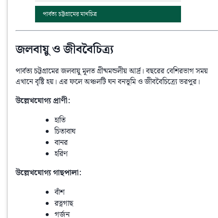
পার্বত্য চট্টগ্রামের মানচিত্র
জলবায়ু ও জীববৈচিত্র্য
পার্বত্য চট্টগ্রামের জলবায়ু মূলত গ্রীষ্মমন্ডলীয় আর্দ্র। বছরের বেশিরভাগ সময় 
এখানে বৃষ্টি হয়। এর ফলে অঞ্চলটি ঘন বনভূমি ও জীববৈচিত্র্যে ভরপুর।
উল্লেখযোগ্য প্রাণী:
হাতি
চিতাবাঘ
বানর
হরিণ
উল্লেখযোগ্য গাছপালা:
বাঁশ
রত্নগাছ
গর্জন