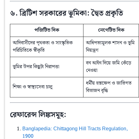
৬. ব্রিটিশ সরকারের ভূমিকা: দ্বৈত প্রকৃতি
পজিটিভ দিক
নেগেটিভ দিক
আদিবাসীদের পৃথকতা ও সাংস্কৃতিক
আধিপত্যমূলক শাসন ও ভূমি
পরিচিতিকে স্বীকৃতি
নিয়ন্ত্রণ
বন আইন দিয়ে জমি কেঁড়ে
ভূমির উপর কিছুটা নিরাপত্তা
নেওয়া
ধর্মীয় হস্তক্ষেপ ও জাতিগত
শিক্ষা ও স্বাস্থ্যসেবা চালু
বিভাজন বৃদ্ধি
রেফারেন্স লিঙ্কসমূহ:
Banglapedia: Chittagong Hill Tracts Regulation,
1900