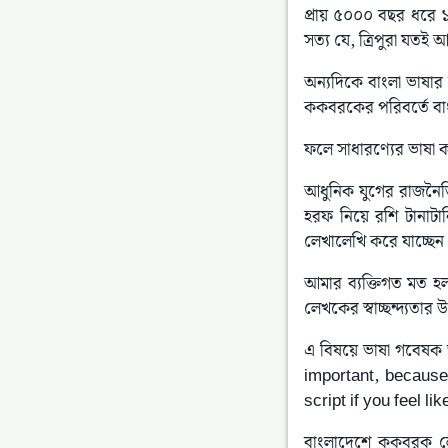
প্রায় ৫০০০ বছর ধরে ১৮
সত্য যে, ত্রিপুরা য
অন্যদিকে বাংলা ভাষার 
ককবরকের পরিবর্তে বাংল
ফলে সাধারণ্যের ভাষা ক
আধুনিক যুগের রাজনৈতিক
হরফ নিয়ে রশি টানাট
লেখালেখি করে যাচ্ছেন
আমার ব্যক্তিগত মত হ
লেখকের স্বাচ্ছন্দ্যতা
এ বিষয়ে ভাষা গবেষক ড
important, because
script if you feel li
বাংলাদেশে ককবরক লেখা