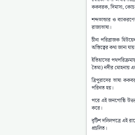
ককবরক, দিমাসা, কোচ, ম
শব্দভান্ডার ও ব্যাকরণ
রাজ্যভাষা।
চীনা পরিব্রাজক হিউয়
অস্তিত্বের কথা জানা যায়
ইতিহাসের পথপরিক্রমায় ক
তৈমা) নদীর মোহনায় এস
ত্রিপুরাদের ভাষা ককব
পরিনত হয়।
পরে এই জনগোষ্ঠি উত্তর-প
করে।
বৃটিশ দলিলপত্রে এই রাজ্
প্রচলিত।