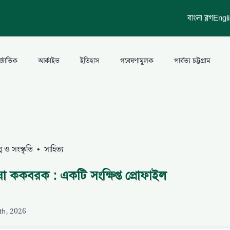
বাংলা ব্লগ
Engl
র্জাতিক
আর্কাইভ
ইতিহাস
গবেষণামূলক
পার্বত্য চট্টগ্রাম
্প ও সংস্কৃতি
•
সাহিত্য
াষা ককবরক : একটি সংক্ষিপ্ত প্রোফাইল
th, 2026