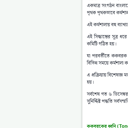
একমাত্র সংগঠন বাংলাদে
পৃথক পৃথকভাবে কর্ম
এই কর্মশালায় বহু ব্যা
এই সিদ্ধান্তের সূত্র
কমিটি গঠিত হয়।
যা পরবর্তীতে ককবরক 
বিভিন্ন সময়ে কর্মশাল
এ প্রক্রিয়ায় বিশেষজ্ঞ
হয়।
সর্বশেষ গত ৬ ডিসেম্ব
সুনির্দ্দিষ্ট পদ্ধতি সর্বস
ককবরকের ধ্বনি (Ton