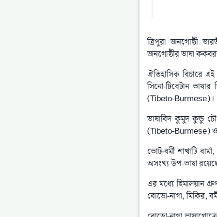
ত্রিপুরা জনগোষ্ঠী ভ
জনগোষ্ঠীর ভাষা ককব
ঐতিহাসিক বিচারে এই ভ
সিনো-টিবেটান ভাষার 
(Tibeto-Burmese)।
ভাষাবিদ কুমুদ কুন্ডু
(Tibeto-Burmese) ও 
ভোট-বর্মী শাখাটি বার্
অসংখ্য উপ-ভাষা রয়েছ
এর মধ্যে হিমালয়ান গ্রুপ
বোডো-নাগা, মিকির, বর্ম
বোডো-নাগা ভাষাগোত্রে