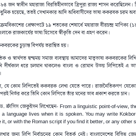
৪ জন স্বাধীন মহারাজা বিরতিহীনভাবে ত্রিপুরা রাজ্য শাসন করেছিলেন। কিন
তই আধুনিক হয়েছে, ততই সেখানকার আদি অধিবাসীদের ভাষা ককরবক চরম অ
ক্রমবিকাশের প্রেক্ষাপটে ১৯ শতকের শেষার্ধে মহারাজ বীরচন্দ্র মাণিক্য (১
াকে রাজকার্যের ভাষা হিসেবে স্বীকৃতি দেন বা গ্রহণ করেন।
কবরকের চুড়ান্ত বিপর্যয় তরান্বিত হয়।
 ও স্বার্থগত দ্বন্দ্বময় সমাজ ব্যবস্থায় আমাদের মাতৃভাষা ককবরকের লিখিত
ানি দীর্ঘকাল ধরে চলমান থাকলেও বাংলা ও রোমান উভয় লিপিতেই এ ভ
।
ল, যে কোন লিপিতেই ককবরক লেখা যেতে পারে। রাজনৈতিকগণ যেকোন দৃ
র উপরই নির্ভর করে তিনি কোন লিপিতে তাঁর মনের ভাব প্রকাশ করতে চান।
. ফ্রাঁসিস জেকুইসন লিখেছেন- From a linguistic point-of-view, th
 a language lives when it is spoken. You may write Kokboro
ke it, or with the Roman script if you find it better, or any other
র জন্য লিপি নির্বাচনের কোন বিতর্ক নেই। বাংলাদেশের বিভিন্ন জেলায়