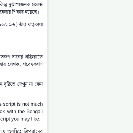
্তু দুর্ভাগ্যজনক হলেও 
বহেলার শিকার হয়েছে।
৮৬২-৯৬) তাঁর মাতৃভাষা 
রূপ দানের প্রক্রিয়াতে 
াষার লেখক, গবেষকগণ 
ষ্টিতে দেখুন না কেন 
e script is not much 
k with the Bengali 
 script you may like.
 অবস্থিত ত্রিপুরাদের 