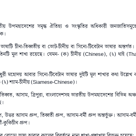
ারতীয় উপমহাদেশের সমৃদ্ধ ঐতিহ্য ও সংস্কৃতির অধিকারী জনজাতিসমূহ
রক।
াষাটি চীনা-তিব্বতীয় বা ভোট-চীনীয় বা সিনো-টিবেটান ভাষার অন্তর্গত। 
তিনটি মূল শাখা রয়েছে। যেমন- (ক) চীনীয় (Chinese), (২) থাই (Thai
 চৌধুরী মহোদয় আবার সিনো-টিবেটান ভাষার দুইটি মূল শাখার কথা উল্লেখ ক
(২) শ্যাম-চীনীয় (Siamese-Chinese)।
মা, তিব্বত, আসাম, ত্রিপুরা, বাংলাদেশসহ ভারতীয় উপমহাদেশের বিভিন্ন অঞ্
ে।
, উত্তর আসাম গ্রুপ, তিব্বতী গ্রুপ, আসাম-বর্মী গ্রুপ অন্তর্ভুক্ত। আসাম-বর
ী-কুকিচীন গ্রুপ।
র বোডো ভাষা আবার কালের বিবর্তনে নানা শাখা-প্রশাখায় বিভক্ত হয়েছে