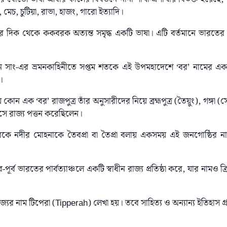
েচ, চুটিয়া, রাভা, হাজং, গারো ইত্যাদি।
ের দিক থেকে ককবরক অত্যন্ত সমৃদ্ধ একটি ভাষা। এটি বর্তমানে ভারতের ত্
েন সাং-এর ভ্রমনকাহিনীতে সপ্তম শতকে এই উপমহাদেশে ‘বর’ নামের একটি
।
োন এক ‘বর’ রাজপুত্র তাঁর অনুসারীদের নিয়ে ব্রহ্মপুত্র (তৈয়ুং), গঙ্গা (
ে রাজ্য পত্তন করেছিলেন।
রকে নদীর মোহনাকে তৈবপ্রা বা তৈপ্রা বলায় একসময় এই জনগোষ্ঠির নাম ত
ূর্ব ভারতের পার্বত্যাঞ্চলে একটি স্বাধীন রাজ্য প্রতিষ্ঠা করে, যার নামও ত্
যের নাম টিপেরা (Tipperah) লেখা হয়। তবে সাহিত্য ও অন্যান্য ইতিহাস গ্রন্থ